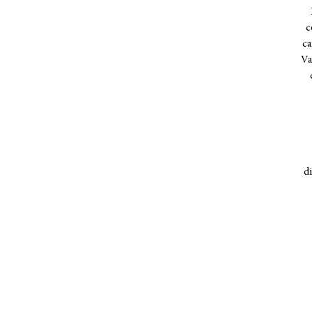
c
ca
Va
d