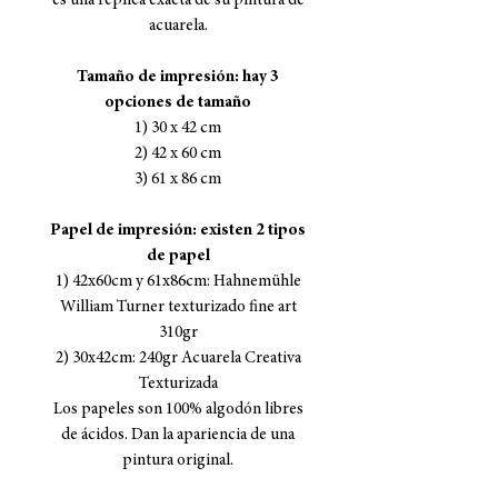
es una réplica exacta de su pintura de
acuarela.
Tamaño de impresión: hay 3
opciones de tamaño
1) 30 x 42 cm
2) 42 x 60 cm
3) 61 x 86 cm
Papel de impresión: existen 2 tipos
de papel
1) 42x60cm y 61x86cm: Hahnemühle
William Turner texturizado fine art
310gr
2) 30x42cm: 240gr Acuarela Creativa
Texturizada
Los papeles son 100% algodón libres
de ácidos. Dan la apariencia de una
pintura original.