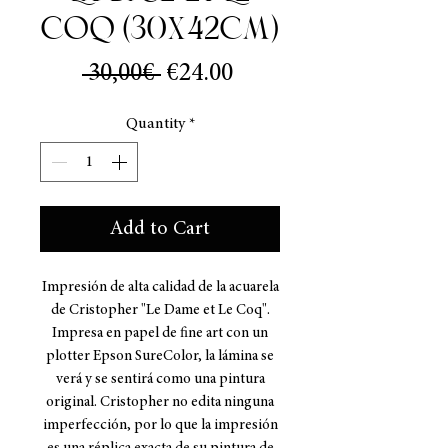
Coq (30x42cm)
Regular
Sale
 30,00€ 
€24.00
Price
Price
Quantity
*
Add to Cart
Impresión de alta calidad de la acuarela
de Cristopher "Le Dame et Le Coq".
Impresa en papel de fine art con un
plotter Epson SureColor, la lámina se
verá y se sentirá como una pintura
original. Cristopher no edita ninguna
imperfección, por lo que la impresión