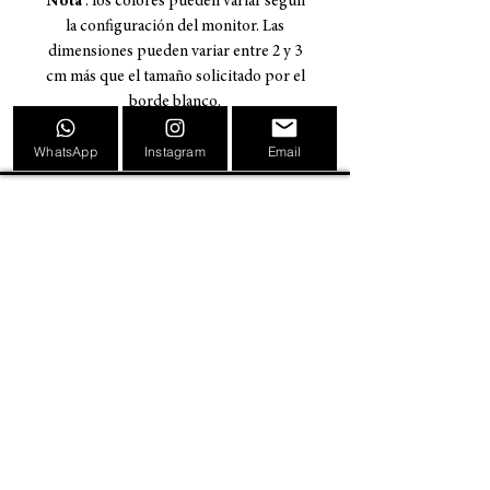
Nota
: los colores pueden variar según
la configuración del monitor. Las
dimensiones pueden variar entre 2 y 3
cm más que el tamaño solicitado por el
borde blanco.
WhatsApp
Instagram
Email
CRISTOPHER MENDEZ ART
INFORMACIÓN
BIOGRAFIA
TATUAJES
PINTURAS
CARTELES DE CONVENCIONES DE TATUAJES
EVENTOS
TIENDA
TARJETAS DE REGALO