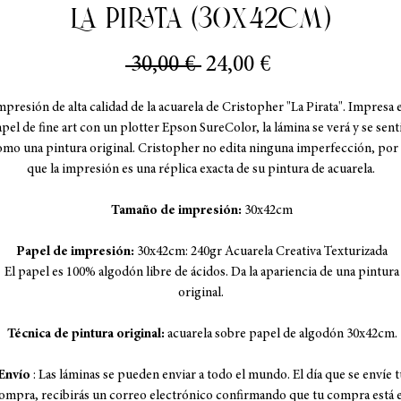
La Pirata (30x42cm)
Precio
Precio
 30,00 € 
24,00 €
de
mpresión de alta calidad de la acuarela de Cristopher "La Pirata". Impresa 
oferta
pel de fine art con un plotter Epson SureColor, la lámina se verá y se sent
omo una pintura original. Cristopher no edita ninguna imperfección, por 
que la impresión es una réplica exacta de su pintura de acuarela.
Tamaño de impresión:
30x42cm
Papel de impresión:
30x42cm: 240gr Acuarela Creativa Texturizada
El papel es 100% algodón libre de ácidos. Da la apariencia de una pintura
original.
Técnica de pintura original:
acuarela sobre papel de algodón 30x42cm.
Envío
: Las láminas se pueden enviar a todo el mundo. El día que se envíe t
ompra, recibirás un correo electrónico confirmando que tu compra está 