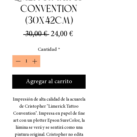
Convention
(30x42cm)
Precio
Precio
 30,00 € 
24,00 €
de
Cantidad
*
oferta
Agregar al carrito
Impresión de alta calidad de la acuarela
de Cristopher "Limerick Tattoo
Convention". Impresa en papel de fine
art con un plotter Epson SureColor, la
lámina se verá y se sentirá como una
pintura original. Cristopher no edita