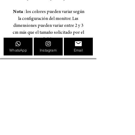
Nota
: los colores pueden variar según
la configuración del monitor. Las
dimensiones pueden variar entre 2 y 3
cm más que el tamaño solicitado por el
borde blanco.
WhatsApp
Instagram
Email
CRISTOPHER MENDEZ ART
INFORMACIÓN
BIOGRAFIA
TATUAJES
PINTURAS
CARTELES DE CONVENCIONES DE TATUAJES
EVENTOS